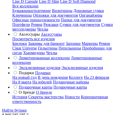
Line D Capsule
Line D Slim
Line D Soft Diamond
Все коллекции
Бумажники/портмоне
Визитницы
Дорожные сумки
Ключницы
Обложки для документов
Органайзеры
Офисные принадлежности
Папки для документов
Портфели
Ремни
Рюкзаки
Сумки для документов
Сумки
мессенджеры
Чехлы
Аксессуары
Аксессуары
Посмотреть все изделия
Брелоки
Зажимы для банкнот
Запонки
Маркеры
Ремни
Cigar Universe
Гильотины
Пепельницы
Пробойники для
сигар
Хьюмидоры
Чехлы
Лимитированные коллекции
Лимитированные
коллекции
Эксклюзивные изделия
Эксклюзивные изделия
Подарки
Подарки
На новый год
В день рождения
Коллеге
На 23 февраля
На 8 марта
На юбилей
Подарочные наборы
Подарочные карты
Подарочные карты
О бренде
О бренде
История
Секреты мастерства
Новости
Корпоративная
ответственность
Найти бутики
8 800 585 585 5