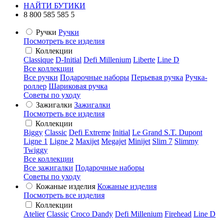
НАЙТИ БУТИКИ
8 800 585 585 5
Ручки
Ручки
Посмотреть все изделия
Коллекции
Classique
D-Initial
Defi Millenium
Liberte
Line D
Все коллекции
Все ручки
Подарочные наборы
Перьевая ручка
Ручка-
роллер
Шариковая ручка
Советы по уходу
Зажигалки
Зажигалки
Посмотреть все изделия
Коллекции
Biggy
Classic
Defi Extreme
Initial
Le Grand S.T. Dupont
Ligne 1
Ligne 2
Maxijet
Megajet
Minijet
Slim 7
Slimmy
Twiggy
Все коллекции
Все зажигалки
Подарочные наборы
Советы по уходу
Кожаные изделия
Кожаные изделия
Посмотреть все изделия
Коллекции
Atelier
Classic
Croco Dandy
Defi Millenium
Firehead
Line D