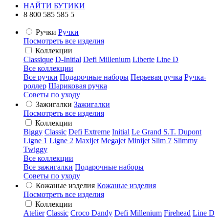
НАЙТИ БУТИКИ
8 800 585 585 5
Ручки
Ручки
Посмотреть все изделия
Коллекции
Classique
D-Initial
Defi Millenium
Liberte
Line D
Все коллекции
Все ручки
Подарочные наборы
Перьевая ручка
Ручка-
роллер
Шариковая ручка
Советы по уходу
Зажигалки
Зажигалки
Посмотреть все изделия
Коллекции
Biggy
Classic
Defi Extreme
Initial
Le Grand S.T. Dupont
Ligne 1
Ligne 2
Maxijet
Megajet
Minijet
Slim 7
Slimmy
Twiggy
Все коллекции
Все зажигалки
Подарочные наборы
Советы по уходу
Кожаные изделия
Кожаные изделия
Посмотреть все изделия
Коллекции
Atelier
Classic
Croco Dandy
Defi Millenium
Firehead
Line D