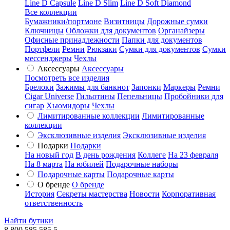
Line D Capsule
Line D Slim
Line D Soft Diamond
Все коллекции
Бумажники/портмоне
Визитницы
Дорожные сумки
Ключницы
Обложки для документов
Органайзеры
Офисные принадлежности
Папки для документов
Портфели
Ремни
Рюкзаки
Сумки для документов
Сумки
мессенджеры
Чехлы
Аксессуары
Аксессуары
Посмотреть все изделия
Брелоки
Зажимы для банкнот
Запонки
Маркеры
Ремни
Cigar Universe
Гильотины
Пепельницы
Пробойники для
сигар
Хьюмидоры
Чехлы
Лимитированные коллекции
Лимитированные
коллекции
Эксклюзивные изделия
Эксклюзивные изделия
Подарки
Подарки
На новый год
В день рождения
Коллеге
На 23 февраля
На 8 марта
На юбилей
Подарочные наборы
Подарочные карты
Подарочные карты
О бренде
О бренде
История
Секреты мастерства
Новости
Корпоративная
ответственность
Найти бутики
8 800 585 585 5