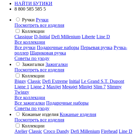
НАЙТИ БУТИКИ
8 800 585 585 5
Ручки
Ручки
Посмотреть все изделия
Коллекции
Classique
D-Initial
Defi Millenium
Liberte
Line D
Все коллекции
Все ручки
Подарочные наборы
Перьевая ручка
Ручка-
роллер
Шариковая ручка
Советы по уходу
Зажигалки
Зажигалки
Посмотреть все изделия
Коллекции
Biggy
Classic
Defi Extreme
Initial
Le Grand S.T. Dupont
Ligne 1
Ligne 2
Maxijet
Megajet
Minijet
Slim 7
Slimmy
Twiggy
Все коллекции
Все зажигалки
Подарочные наборы
Советы по уходу
Кожаные изделия
Кожаные изделия
Посмотреть все изделия
Коллекции
Atelier
Classic
Croco Dandy
Defi Millenium
Firehead
Line D