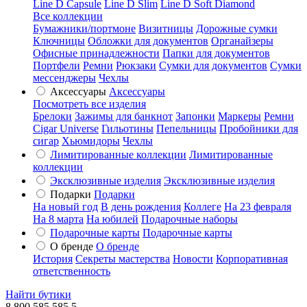
Line D Capsule
Line D Slim
Line D Soft Diamond
Все коллекции
Бумажники/портмоне
Визитницы
Дорожные сумки
Ключницы
Обложки для документов
Органайзеры
Офисные принадлежности
Папки для документов
Портфели
Ремни
Рюкзаки
Сумки для документов
Сумки
мессенджеры
Чехлы
Аксессуары
Аксессуары
Посмотреть все изделия
Брелоки
Зажимы для банкнот
Запонки
Маркеры
Ремни
Cigar Universe
Гильотины
Пепельницы
Пробойники для
сигар
Хьюмидоры
Чехлы
Лимитированные коллекции
Лимитированные
коллекции
Эксклюзивные изделия
Эксклюзивные изделия
Подарки
Подарки
На новый год
В день рождения
Коллеге
На 23 февраля
На 8 марта
На юбилей
Подарочные наборы
Подарочные карты
Подарочные карты
О бренде
О бренде
История
Секреты мастерства
Новости
Корпоративная
ответственность
Найти бутики
8 800 585 585 5