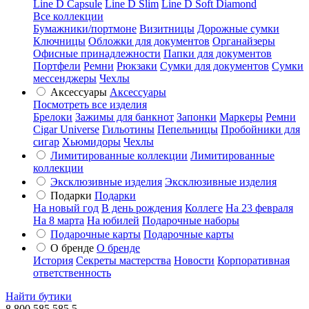
Line D Capsule
Line D Slim
Line D Soft Diamond
Все коллекции
Бумажники/портмоне
Визитницы
Дорожные сумки
Ключницы
Обложки для документов
Органайзеры
Офисные принадлежности
Папки для документов
Портфели
Ремни
Рюкзаки
Сумки для документов
Сумки
мессенджеры
Чехлы
Аксессуары
Аксессуары
Посмотреть все изделия
Брелоки
Зажимы для банкнот
Запонки
Маркеры
Ремни
Cigar Universe
Гильотины
Пепельницы
Пробойники для
сигар
Хьюмидоры
Чехлы
Лимитированные коллекции
Лимитированные
коллекции
Эксклюзивные изделия
Эксклюзивные изделия
Подарки
Подарки
На новый год
В день рождения
Коллеге
На 23 февраля
На 8 марта
На юбилей
Подарочные наборы
Подарочные карты
Подарочные карты
О бренде
О бренде
История
Секреты мастерства
Новости
Корпоративная
ответственность
Найти бутики
8 800 585 585 5