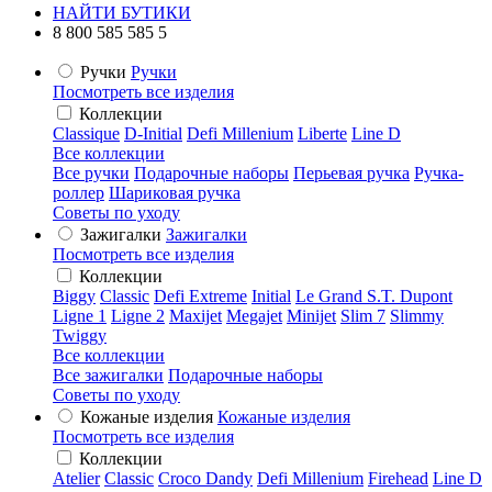
НАЙТИ БУТИКИ
8 800 585 585 5
Ручки
Ручки
Посмотреть все изделия
Коллекции
Classique
D-Initial
Defi Millenium
Liberte
Line D
Все коллекции
Все ручки
Подарочные наборы
Перьевая ручка
Ручка-
роллер
Шариковая ручка
Советы по уходу
Зажигалки
Зажигалки
Посмотреть все изделия
Коллекции
Biggy
Classic
Defi Extreme
Initial
Le Grand S.T. Dupont
Ligne 1
Ligne 2
Maxijet
Megajet
Minijet
Slim 7
Slimmy
Twiggy
Все коллекции
Все зажигалки
Подарочные наборы
Советы по уходу
Кожаные изделия
Кожаные изделия
Посмотреть все изделия
Коллекции
Atelier
Classic
Croco Dandy
Defi Millenium
Firehead
Line D