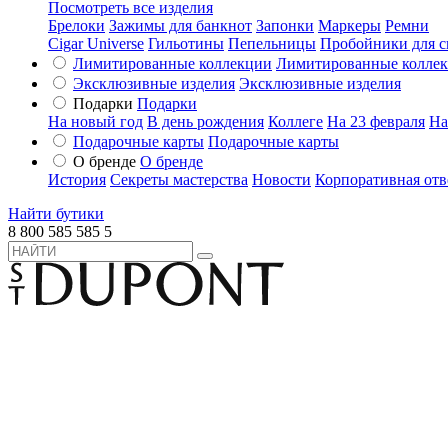
Посмотреть все изделия
Брелоки
Зажимы для банкнот
Запонки
Маркеры
Ремни
Cigar Universe
Гильотины
Пепельницы
Пробойники для с
Лимитированные коллекции
Лимитированные колле
Эксклюзивные изделия
Эксклюзивные изделия
Подарки
Подарки
На новый год
В день рождения
Коллеге
На 23 февраля
На
Подарочные карты
Подарочные карты
О бренде
О бренде
История
Секреты мастерства
Новости
Корпоративная отв
Найти бутики
8 800 585 585 5