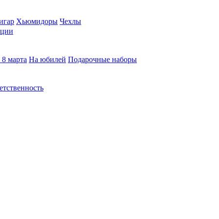
игар
Хьюмидоры
Чехлы
кции
 8 марта
На юбилей
Подарочные наборы
етственность