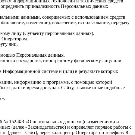
ботку информационных технологий и технических средств.
ии определить принадлежность Персональных данных
сональными данными, совершаемых с использованием средств
(обновление, изменение), извлечение, использование, передачу
скому лицу (Субъекту персональных данных).
с Оператором.
угу лиц.
 помощью Персональных данных.
транного государства, иностранному физическому лицу или
в Информационной системе и (или) в результате которых
локации, информацию о программе, с помощью которой
ъект, дата и время доступа к Сайту, а также иные подобные
х».
006 № 152-ФЗ «О персональных данных» (с изменениями и
х (далее - Законодательство) и определяет порядок работы с
u (далее – Сайт), через колл-центр Оператора по телефону 8