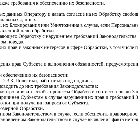
 также требования к обеспечению их безопасности.
х данных Оператору и давать согласие на их Обработку свободно
ональных данных.
х, их Блокирования или Уничтожения в случае, если Персональ
явленной цели обработки.
твляющего Обработку с нарушением требований Законодательства
ом порядке.
оих прав и законных интересов в сфере Обработки, в том числе
дения прав Субъекта и выполнения обязанностей, предусмотрен
и обеспечению их безопасности;
. 2.3.3. Политики, работников под подпись;
доводить до них требования Законодательства;
 контролировать, чтобы процессы Обработки соответствовали За
 причинен Субъектам в случае нарушения их прав и требований З
отки при получении запроса от Субъекта.
авомерной Обработки.
енном Законодательством в случае, если обеспечить правомерно
установленном Законодательством в случае выявления факта нет