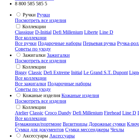
8 800 585 585 5
Ручки
Ручки
Посмотреть все изделия
Коллекции
Classique
D-Initial
Defi Millenium
Liberte
Line D
Все коллекции
Все ручки
Подарочные наборы
Перьевая ручка
Ручка-рол
Советы по уходу
Зажигалки
Зажигалки
Посмотреть все изделия
Коллекции
Biggy
Classic
Defi Extreme
Initial
Le Grand S.T. Dupont
Lign
Все коллекции
Все зажигалки
Подарочные наборы
Советы по уходу
Кожаные изделия
Кожаные изделия
Посмотреть все изделия
Коллекции
Atelier
Classic
Croco Dandy
Defi Millenium
Firehead
Line D
Все коллекции
Бумажники/портмоне
Визитницы
Дорожные сумки
Ключ
Сумки для документов
Сумки мессенджеры
Чехлы
Аксессуары
Аксессуары