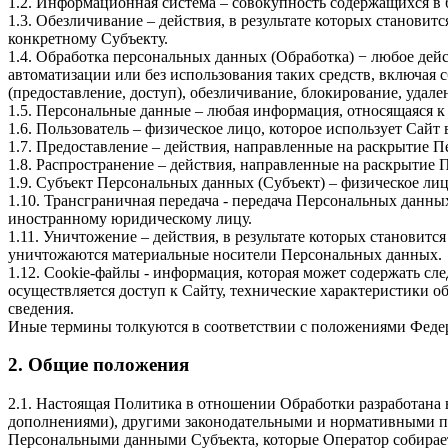
1.2. Информационная система – совокупность содержащихся в
1.3. Обезличивание – действия, в результате которых стано
конкретному Субъекту.
1.4. Обработка персональных данных (Обработка) − любое дей
автоматизации или без использования таких средств, включая с
(предоставление, доступ), обезличивание, блокирование, уда
1.5. Персональные данные – любая информация, относящаяся 
1.6. Пользователь – физическое лицо, которое использует Сай
1.7. Предоставление – действия, направленные на раскрытие 
1.8. Распространение – действия, направленные на раскрытие
1.9. Субъект Персональных данных (Субъект) – физическое ли
1.10. Трансграничная передача - передача Персональных данн
иностранному юридическому лицу.
1.11. Уничтожение – действия, в результате которых станови
уничтожаются материальные носители Персональных данных.
1.12. Cookie-файлы - информация, которая может содержать сл
осуществляется доступ к Сайту, технические характеристики об
сведения.
Иные термины толкуются в соответствии с положениями Федер
2. Общие положения
2.1. Настоящая Политика в отношении Обработки разработана 
дополнениями), другими законодательными и нормативными пра
Персональными данными Субъекта, которые Оператор собирает в