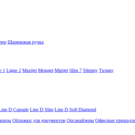
лер
Шариковая ручка
e 1
Ligne 2
Maxijet
Megajet
Minijet
Slim 7
Slimmy
Twiggy
Line D Capsule
Line D Slim
Line D Soft Diamond
ницы
Обложки для документов
Органайзеры
Офисные принадл