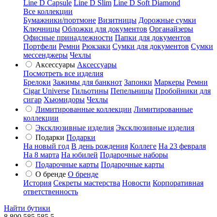
Line D Capsule
Line D Slim
Line D Soft Diamond
Все коллекции
Бумажники/портмоне
Визитницы
Дорожные сумки
Ключницы
Обложки для документов
Органайзеры
Офисные принадлежности
Папки для документов
Портфели
Ремни
Рюкзаки
Сумки для документов
Сумки
мессенджеры
Чехлы
Аксессуары
Аксессуары
Посмотреть все изделия
Брелоки
Зажимы для банкнот
Запонки
Маркеры
Ремни
Cigar Universe
Гильотины
Пепельницы
Пробойники для
сигар
Хьюмидоры
Чехлы
Лимитированные коллекции
Лимитированные
коллекции
Эксклюзивные изделия
Эксклюзивные изделия
Подарки
Подарки
На новый год
В день рождения
Коллеге
На 23 февраля
На 8 марта
На юбилей
Подарочные наборы
Подарочные карты
Подарочные карты
О бренде
О бренде
История
Секреты мастерства
Новости
Корпоративная
ответственность
Найти бутики
8 800 585 585 5