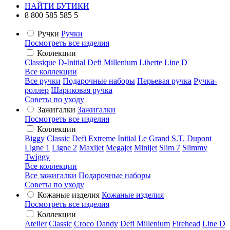
НАЙТИ БУТИКИ
8 800 585 585 5
Ручки
Ручки
Посмотреть все изделия
Коллекции
Classique
D-Initial
Defi Millenium
Liberte
Line D
Все коллекции
Все ручки
Подарочные наборы
Перьевая ручка
Ручка-
роллер
Шариковая ручка
Советы по уходу
Зажигалки
Зажигалки
Посмотреть все изделия
Коллекции
Biggy
Classic
Defi Extreme
Initial
Le Grand S.T. Dupont
Ligne 1
Ligne 2
Maxijet
Megajet
Minijet
Slim 7
Slimmy
Twiggy
Все коллекции
Все зажигалки
Подарочные наборы
Советы по уходу
Кожаные изделия
Кожаные изделия
Посмотреть все изделия
Коллекции
Atelier
Classic
Croco Dandy
Defi Millenium
Firehead
Line D