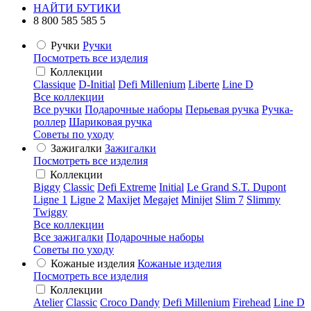
НАЙТИ БУТИКИ
8 800 585 585 5
Ручки
Ручки
Посмотреть все изделия
Коллекции
Classique
D-Initial
Defi Millenium
Liberte
Line D
Все коллекции
Все ручки
Подарочные наборы
Перьевая ручка
Ручка-
роллер
Шариковая ручка
Советы по уходу
Зажигалки
Зажигалки
Посмотреть все изделия
Коллекции
Biggy
Classic
Defi Extreme
Initial
Le Grand S.T. Dupont
Ligne 1
Ligne 2
Maxijet
Megajet
Minijet
Slim 7
Slimmy
Twiggy
Все коллекции
Все зажигалки
Подарочные наборы
Советы по уходу
Кожаные изделия
Кожаные изделия
Посмотреть все изделия
Коллекции
Atelier
Classic
Croco Dandy
Defi Millenium
Firehead
Line D