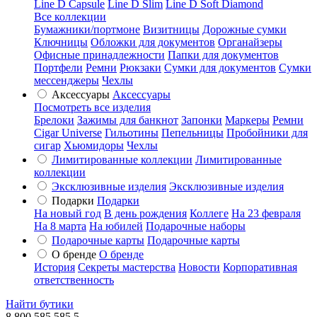
Line D Capsule
Line D Slim
Line D Soft Diamond
Все коллекции
Бумажники/портмоне
Визитницы
Дорожные сумки
Ключницы
Обложки для документов
Органайзеры
Офисные принадлежности
Папки для документов
Портфели
Ремни
Рюкзаки
Сумки для документов
Сумки
мессенджеры
Чехлы
Аксессуары
Аксессуары
Посмотреть все изделия
Брелоки
Зажимы для банкнот
Запонки
Маркеры
Ремни
Cigar Universe
Гильотины
Пепельницы
Пробойники для
сигар
Хьюмидоры
Чехлы
Лимитированные коллекции
Лимитированные
коллекции
Эксклюзивные изделия
Эксклюзивные изделия
Подарки
Подарки
На новый год
В день рождения
Коллеге
На 23 февраля
На 8 марта
На юбилей
Подарочные наборы
Подарочные карты
Подарочные карты
О бренде
О бренде
История
Секреты мастерства
Новости
Корпоративная
ответственность
Найти бутики
8 800 585 585 5