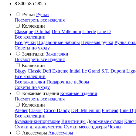
8 800 585 585 5
Ручки
Ручки
Посмотреть все изделия
Коллекции
Classique
D-Initial
Defi Millenium
Liberte
Line D
Все коллекции
Все ручки
Подарочные наборы
Перьевая ручка
Ручка-рол
Советы по уходу
Зажигалки
Зажигалки
Посмотреть все изделия
Коллекции
Biggy
Classic
Defi Extreme
Initial
Le Grand S.T. Dupont
Lign
Все коллекции
Все зажигалки
Подарочные наборы
Советы по уходу
Кожаные изделия
Кожаные изделия
Посмотреть все изделия
Коллекции
Atelier
Classic
Croco Dandy
Defi Millenium
Firehead
Line D
Все коллекции
Бумажники/портмоне
Визитницы
Дорожные сумки
Ключ
Сумки для документов
Сумки мессенджеры
Чехлы
Аксессуары
Аксессуары