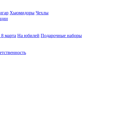
игар
Хьюмидоры
Чехлы
кции
 8 марта
На юбилей
Подарочные наборы
етственность