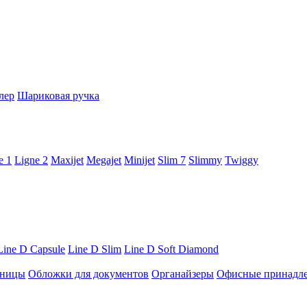
лер
Шариковая ручка
e 1
Ligne 2
Maxijet
Megajet
Minijet
Slim 7
Slimmy
Twiggy
Line D Capsule
Line D Slim
Line D Soft Diamond
ницы
Обложки для документов
Органайзеры
Офисные принадл