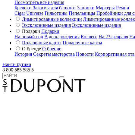
Посмотреть все изделия
Брелоки
Зажимы для банкнот
Запонки
Маркеры
Ремни
Cigar Universe
Гильотины
Пепельницы
Пробойники для с
Лимитированные коллекции
Лимитированные колле
Эксклюзивные изделия
Эксклюзивные изделия
Подарки
Подарки
На новый год
В день рождения
Коллеге
На 23 февраля
На
Подарочные карты
Подарочные карты
О бренде
О бренде
История
Секреты мастерства
Новости
Корпоративная отв
Найти бутики
8 800 585 585 5