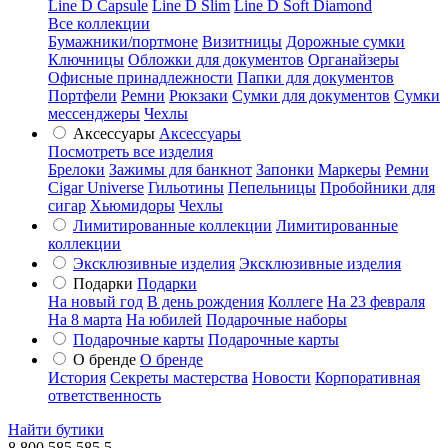
Line D Capsule
Line D Slim
Line D Soft Diamond
Все коллекции
Бумажники/портмоне
Визитницы
Дорожные сумки
Ключницы
Обложки для документов
Органайзеры
Офисные принадлежности
Папки для документов
Портфели
Ремни
Рюкзаки
Сумки для документов
Сумки
мессенджеры
Чехлы
Аксессуары
Аксессуары
Посмотреть все изделия
Брелоки
Зажимы для банкнот
Запонки
Маркеры
Ремни
Cigar Universe
Гильотины
Пепельницы
Пробойники для
сигар
Хьюмидоры
Чехлы
Лимитированные коллекции
Лимитированные
коллекции
Эксклюзивные изделия
Эксклюзивные изделия
Подарки
Подарки
На новый год
В день рождения
Коллеге
На 23 февраля
На 8 марта
На юбилей
Подарочные наборы
Подарочные карты
Подарочные карты
О бренде
О бренде
История
Секреты мастерства
Новости
Корпоративная
ответственность
Найти бутики
8 800 585 585 5