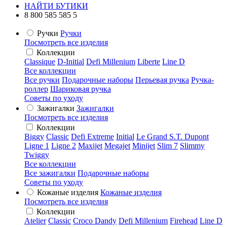
НАЙТИ БУТИКИ
8 800 585 585 5
Ручки
Ручки
Посмотреть все изделия
Коллекции
Classique
D-Initial
Defi Millenium
Liberte
Line D
Все коллекции
Все ручки
Подарочные наборы
Перьевая ручка
Ручка-
роллер
Шариковая ручка
Советы по уходу
Зажигалки
Зажигалки
Посмотреть все изделия
Коллекции
Biggy
Classic
Defi Extreme
Initial
Le Grand S.T. Dupont
Ligne 1
Ligne 2
Maxijet
Megajet
Minijet
Slim 7
Slimmy
Twiggy
Все коллекции
Все зажигалки
Подарочные наборы
Советы по уходу
Кожаные изделия
Кожаные изделия
Посмотреть все изделия
Коллекции
Atelier
Classic
Croco Dandy
Defi Millenium
Firehead
Line D