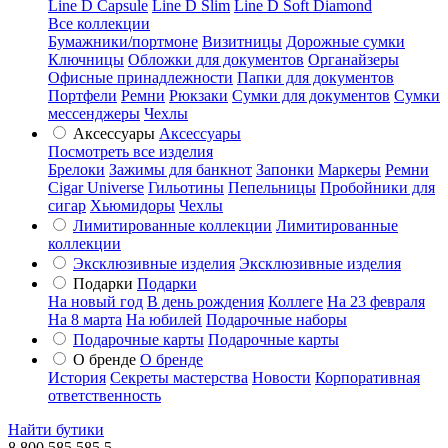
Line D Capsule
Line D Slim
Line D Soft Diamond
Все коллекции
Бумажники/портмоне
Визитницы
Дорожные сумки
Ключницы
Обложки для документов
Органайзеры
Офисные принадлежности
Папки для документов
Портфели
Ремни
Рюкзаки
Сумки для документов
Сумки
мессенджеры
Чехлы
Аксессуары
Аксессуары
Посмотреть все изделия
Брелоки
Зажимы для банкнот
Запонки
Маркеры
Ремни
Cigar Universe
Гильотины
Пепельницы
Пробойники для
сигар
Хьюмидоры
Чехлы
Лимитированные коллекции
Лимитированные
коллекции
Эксклюзивные изделия
Эксклюзивные изделия
Подарки
Подарки
На новый год
В день рождения
Коллеге
На 23 февраля
На 8 марта
На юбилей
Подарочные наборы
Подарочные карты
Подарочные карты
О бренде
О бренде
История
Секреты мастерства
Новости
Корпоративная
ответственность
Найти бутики
8 800 585 585 5