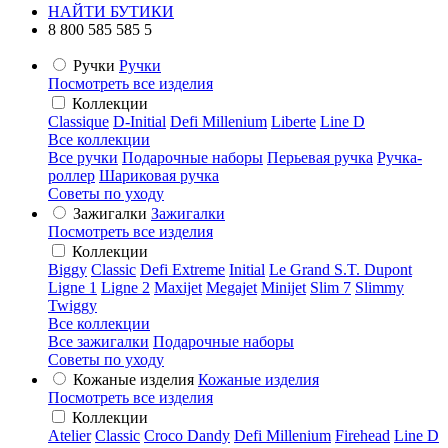
НАЙТИ БУТИКИ
8 800 585 585 5
Ручки
Ручки
Посмотреть все изделия
Коллекции
Classique
D-Initial
Defi Millenium
Liberte
Line D
Все коллекции
Все ручки
Подарочные наборы
Перьевая ручка
Ручка-
роллер
Шариковая ручка
Советы по уходу
Зажигалки
Зажигалки
Посмотреть все изделия
Коллекции
Biggy
Classic
Defi Extreme
Initial
Le Grand S.T. Dupont
Ligne 1
Ligne 2
Maxijet
Megajet
Minijet
Slim 7
Slimmy
Twiggy
Все коллекции
Все зажигалки
Подарочные наборы
Советы по уходу
Кожаные изделия
Кожаные изделия
Посмотреть все изделия
Коллекции
Atelier
Classic
Croco Dandy
Defi Millenium
Firehead
Line D