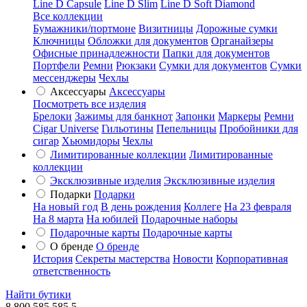
Line D Capsule
Line D Slim
Line D Soft Diamond
Все коллекции
Бумажники/портмоне
Визитницы
Дорожные сумки
Ключницы
Обложки для документов
Органайзеры
Офисные принадлежности
Папки для документов
Портфели
Ремни
Рюкзаки
Сумки для документов
Сумки
мессенджеры
Чехлы
Аксессуары
Аксессуары
Посмотреть все изделия
Брелоки
Зажимы для банкнот
Запонки
Маркеры
Ремни
Cigar Universe
Гильотины
Пепельницы
Пробойники для
сигар
Хьюмидоры
Чехлы
Лимитированные коллекции
Лимитированные
коллекции
Эксклюзивные изделия
Эксклюзивные изделия
Подарки
Подарки
На новый год
В день рождения
Коллеге
На 23 февраля
На 8 марта
На юбилей
Подарочные наборы
Подарочные карты
Подарочные карты
О бренде
О бренде
История
Секреты мастерства
Новости
Корпоративная
ответственность
Найти бутики
8 800 585 585 5