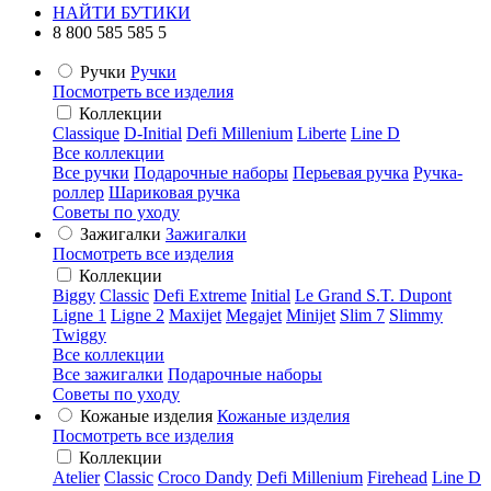
НАЙТИ БУТИКИ
8 800 585 585 5
Ручки
Ручки
Посмотреть все изделия
Коллекции
Classique
D-Initial
Defi Millenium
Liberte
Line D
Все коллекции
Все ручки
Подарочные наборы
Перьевая ручка
Ручка-
роллер
Шариковая ручка
Советы по уходу
Зажигалки
Зажигалки
Посмотреть все изделия
Коллекции
Biggy
Classic
Defi Extreme
Initial
Le Grand S.T. Dupont
Ligne 1
Ligne 2
Maxijet
Megajet
Minijet
Slim 7
Slimmy
Twiggy
Все коллекции
Все зажигалки
Подарочные наборы
Советы по уходу
Кожаные изделия
Кожаные изделия
Посмотреть все изделия
Коллекции
Atelier
Classic
Croco Dandy
Defi Millenium
Firehead
Line D