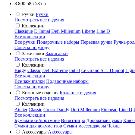
8 800 585 585 5
Ручки
Ручки
Посмотреть все изделия
Коллекции
Classique
D-Initial
Defi Millenium
Liberte
Line D
Все коллекции
Все ручки
Подарочные наборы
Перьевая ручка
Ручка-рол
Советы по уходу
Зажигалки
Зажигалки
Посмотреть все изделия
Коллекции
Biggy
Classic
Defi Extreme
Initial
Le Grand S.T. Dupont
Lign
Все коллекции
Все зажигалки
Подарочные наборы
Советы по уходу
Кожаные изделия
Кожаные изделия
Посмотреть все изделия
Коллекции
Atelier
Classic
Croco Dandy
Defi Millenium
Firehead
Line D
Все коллекции
Бумажники/портмоне
Визитницы
Дорожные сумки
Ключ
Сумки для документов
Сумки мессенджеры
Чехлы
Аксессуары
Аксессуары