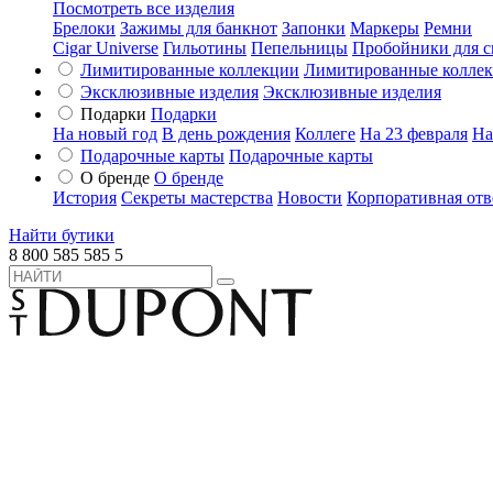
Посмотреть все изделия
Брелоки
Зажимы для банкнот
Запонки
Маркеры
Ремни
Cigar Universe
Гильотины
Пепельницы
Пробойники для с
Лимитированные коллекции
Лимитированные колле
Эксклюзивные изделия
Эксклюзивные изделия
Подарки
Подарки
На новый год
В день рождения
Коллеге
На 23 февраля
На
Подарочные карты
Подарочные карты
О бренде
О бренде
История
Секреты мастерства
Новости
Корпоративная отв
Найти бутики
8 800 585 585 5