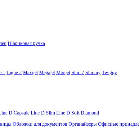
лер
Шариковая ручка
e 1
Ligne 2
Maxijet
Megajet
Minijet
Slim 7
Slimmy
Twiggy
Line D Capsule
Line D Slim
Line D Soft Diamond
ницы
Обложки для документов
Органайзеры
Офисные принадл