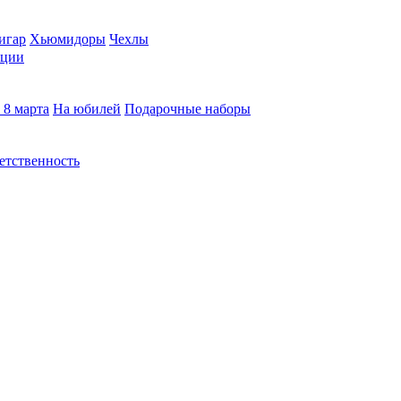
игар
Хьюмидоры
Чехлы
кции
 8 марта
На юбилей
Подарочные наборы
етственность