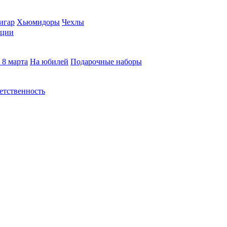
игар
Хьюмидоры
Чехлы
кции
 8 марта
На юбилей
Подарочные наборы
етственность