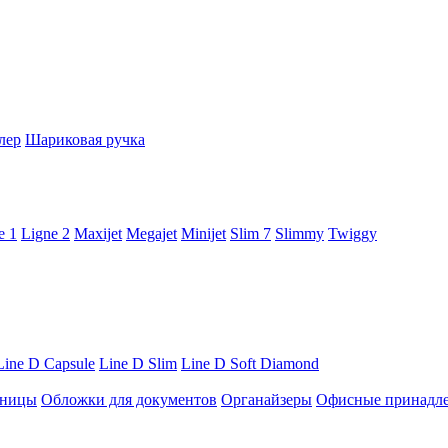
лер
Шариковая ручка
e 1
Ligne 2
Maxijet
Megajet
Minijet
Slim 7
Slimmy
Twiggy
Line D Capsule
Line D Slim
Line D Soft Diamond
ницы
Обложки для документов
Органайзеры
Офисные принадл