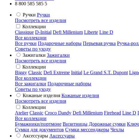
8 800 585 585 5
Ручки
Ручки
Посмотреть все изделия
Коллекции
Classique
D-Initial
Defi Millenium
Liberte
Line D
Все коллекции
Все ручки
Подарочные наборы
Перьевая ручка
Ручка-рол
Советы по уходу
Зажигалки
Зажигалки
Посмотреть все изделия
Коллекции
Biggy
Classic
Defi Extreme
Initial
Le Grand S.T. Dupont
Lign
Все коллекции
Все зажигалки
Подарочные наборы
Советы по уходу
Кожаные изделия
Кожаные изделия
Посмотреть все изделия
Коллекции
Atelier
Classic
Croco Dandy
Defi Millenium
Firehead
Line D
Все коллекции
Бумажники/портмоне
Визитницы
Дорожные сумки
Ключ
Сумки для документов
Сумки мессенджеры
Чехлы
Аксессуары
Аксессуары