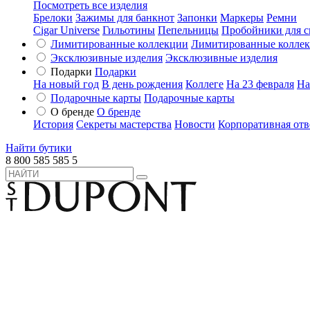
Посмотреть все изделия
Брелоки
Зажимы для банкнот
Запонки
Маркеры
Ремни
Cigar Universe
Гильотины
Пепельницы
Пробойники для с
Лимитированные коллекции
Лимитированные колле
Эксклюзивные изделия
Эксклюзивные изделия
Подарки
Подарки
На новый год
В день рождения
Коллеге
На 23 февраля
На
Подарочные карты
Подарочные карты
О бренде
О бренде
История
Секреты мастерства
Новости
Корпоративная отв
Найти бутики
8 800 585 585 5