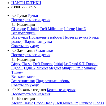
НАЙТИ БУТИКИ
8 800 585 585 5
Ручки
Ручки
Посмотреть все изделия
Коллекции
Classique
D-Initial
Defi Millenium
Liberte
Line D
Все коллекции
Все ручки
Подарочные наборы
Перьевая ручка
Ручка-
роллер
Шариковая ручка
Советы по уходу
Зажигалки
Зажигалки
Посмотреть все изделия
Коллекции
Biggy
Classic
Defi Extreme
Initial
Le Grand S.T. Dupont
Ligne 1
Ligne 2
Maxijet
Megajet
Minijet
Slim 7
Slimmy
Twiggy
Все коллекции
Все зажигалки
Подарочные наборы
Советы по уходу
Кожаные изделия
Кожаные изделия
Посмотреть все изделия
Коллекции
Atelier
Classic
Croco Dandy
Defi Millenium
Firehead
Line D