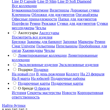
Line D Capsule
Line D Slim
Line D Soft Diamond
Все коллекции
Бумажники/портмоне
Визитницы
Дорожные сумки
Ключницы
Обложки для документов
Органайзеры
Офисные принадлежности
Папки для документов
Портфели
Ремни
Рюкзаки
Сумки для документов
Сумки
мессенджеры
Чехлы
Аксессуары
Аксессуары
Посмотреть все изделия
Брелоки
Зажимы для банкнот
Запонки
Маркеры
Ремни
Cigar Universe
Гильотины
Пепельницы
Пробойники для
сигар
Хьюмидоры
Чехлы
Лимитированные коллекции
Лимитированные
коллекции
Эксклюзивные изделия
Эксклюзивные изделия
Подарки
Подарки
На новый год
В день рождения
Коллеге
На 23 февраля
На 8 марта
На юбилей
Подарочные наборы
Подарочные карты
Подарочные карты
О бренде
О бренде
История
Секреты мастерства
Новости
Корпоративная
ответственность
Найти бутики
8 800 585 585 5