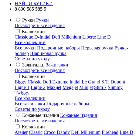
НАЙТИ БУТИКИ
8 800 585 585 5
Ручки
Ручки
Посмотреть все изделия
Коллекции
Classique
D-Initial
Defi Millenium
Liberte
Line D
Все коллекции
Все ручки
Подарочные наборы
Перьевая ручка
Ручка-
роллер
Шариковая ручка
Советы по уходу
Зажигалки
Зажигалки
Посмотреть все изделия
Коллекции
Biggy
Classic
Defi Extreme
Initial
Le Grand S.T. Dupont
Ligne 1
Ligne 2
Maxijet
Megajet
Minijet
Slim 7
Slimmy
Twiggy
Все коллекции
Все зажигалки
Подарочные наборы
Советы по уходу
Кожаные изделия
Кожаные изделия
Посмотреть все изделия
Коллекции
Atelier
Classic
Croco Dandy
Defi Millenium
Firehead
Line D