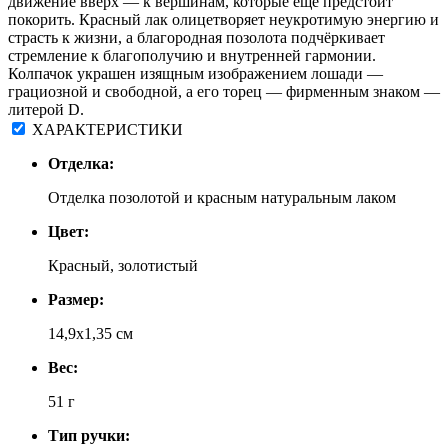
движение вверх — к вершинам, которые ещё предстоит
покорить. Красный лак олицетворяет неукротимую энергию и
страсть к жизни, а благородная позолота подчёркивает
стремление к благополучию и внутренней гармонии.
Колпачок украшен изящным изображением лошади —
грациозной и свободной, а его торец — фирменным знаком —
литерой D.
ХАРАКТЕРИСТИКИ
Отделка:
Отделка позолотой и красным натуральным лаком
Цвет:
Красный, золотистый
Размер:
14,9х1,35 см
Вес:
51 г
Тип ручки: