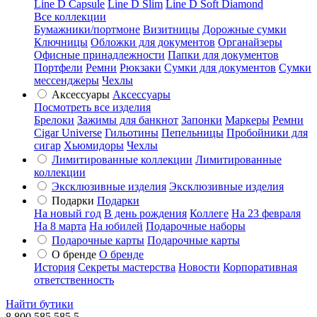
Line D Capsule
Line D Slim
Line D Soft Diamond
Все коллекции
Бумажники/портмоне
Визитницы
Дорожные сумки
Ключницы
Обложки для документов
Органайзеры
Офисные принадлежности
Папки для документов
Портфели
Ремни
Рюкзаки
Сумки для документов
Сумки
мессенджеры
Чехлы
Аксессуары
Аксессуары
Посмотреть все изделия
Брелоки
Зажимы для банкнот
Запонки
Маркеры
Ремни
Cigar Universe
Гильотины
Пепельницы
Пробойники для
сигар
Хьюмидоры
Чехлы
Лимитированные коллекции
Лимитированные
коллекции
Эксклюзивные изделия
Эксклюзивные изделия
Подарки
Подарки
На новый год
В день рождения
Коллеге
На 23 февраля
На 8 марта
На юбилей
Подарочные наборы
Подарочные карты
Подарочные карты
О бренде
О бренде
История
Секреты мастерства
Новости
Корпоративная
ответственность
Найти бутики
8 800 585 585 5