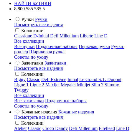
НАЙТИ БУТИКИ
8 800 585 585 5
Ручки
Ручки
Посмотреть все изделия
Коллекции
Classique
D-Initial
Defi Millenium
Liberte
Line D
Все коллекции
Все ручки
Подарочные наборы
Перьевая ручка
Ручка-
роллер
Шариковая ручка
Советы по уходу
Зажигалки
Зажигалки
Посмотреть все изделия
Коллекции
Biggy
Classic
Defi Extreme
Initial
Le Grand S.T. Dupont
Ligne 1
Ligne 2
Maxijet
Megajet
Minijet
Slim 7
Slimmy
Twiggy
Все коллекции
Все зажигалки
Подарочные наборы
Советы по уходу
Кожаные изделия
Кожаные изделия
Посмотреть все изделия
Коллекции
Atelier
Classic
Croco Dandy
Defi Millenium
Firehead
Line D