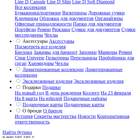
Line D Capsule
Line D Slim
Line D Soft Diamond
Все коллекции
Бумажники/портмоне
Визитницы
Дорожные сумки
Ключницы
Обложки для документов
Органайзеры
Офисные принадлежности
Папки для документов
Портфели
Ремни
Рюкзаки
Сумки для документов
Сумки
мессенджеры
Чехлы
Аксессуары
Аксессуары
Посмотреть все изделия
Брелоки
Зажимы для банкнот
Запонки
Маркеры
Ремни
Cigar Universe
Гильотины
Пепельницы
Пробойники для
сигар
Хьюмидоры
Чехлы
Лимитированные коллекции
Лимитированные
коллекции
Эксклюзивные изделия
Эксклюзивные изделия
Подарки
Подарки
На новый год
В день рождения
Коллеге
На 23 февраля
На 8 марта
На юбилей
Подарочные наборы
Подарочные карты
Подарочные карты
О бренде
О бренде
История
Секреты мастерства
Новости
Корпоративная
ответственность
Найти бутики
8 800 585 585 5