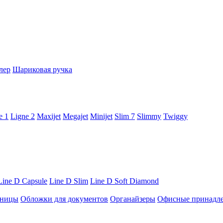
лер
Шариковая ручка
e 1
Ligne 2
Maxijet
Megajet
Minijet
Slim 7
Slimmy
Twiggy
Line D Capsule
Line D Slim
Line D Soft Diamond
ницы
Обложки для документов
Органайзеры
Офисные принадл