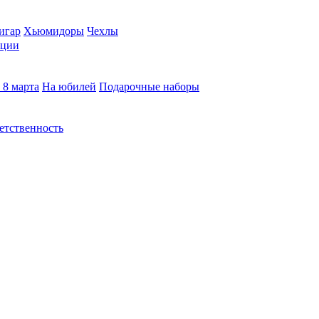
игар
Хьюмидоры
Чехлы
кции
 8 марта
На юбилей
Подарочные наборы
етственность