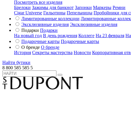
Посмотреть все изделия
Брелоки
Зажимы для банкнот
Запонки
Маркеры
Ремни
Cigar Universe
Гильотины
Пепельницы
Пробойники для с
Лимитированные коллекции
Лимитированные колле
Эксклюзивные изделия
Эксклюзивные изделия
Подарки
Подарки
На новый год
В день рождения
Коллеге
На 23 февраля
На
Подарочные карты
Подарочные карты
О бренде
О бренде
История
Секреты мастерства
Новости
Корпоративная отв
Найти бутики
8 800 585 585 5