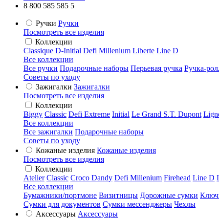
8 800 585 585 5
Ручки
Ручки
Посмотреть все изделия
Коллекции
Classique
D-Initial
Defi Millenium
Liberte
Line D
Все коллекции
Все ручки
Подарочные наборы
Перьевая ручка
Ручка-рол
Советы по уходу
Зажигалки
Зажигалки
Посмотреть все изделия
Коллекции
Biggy
Classic
Defi Extreme
Initial
Le Grand S.T. Dupont
Lign
Все коллекции
Все зажигалки
Подарочные наборы
Советы по уходу
Кожаные изделия
Кожаные изделия
Посмотреть все изделия
Коллекции
Atelier
Classic
Croco Dandy
Defi Millenium
Firehead
Line D
Все коллекции
Бумажники/портмоне
Визитницы
Дорожные сумки
Ключ
Сумки для документов
Сумки мессенджеры
Чехлы
Аксессуары
Аксессуары