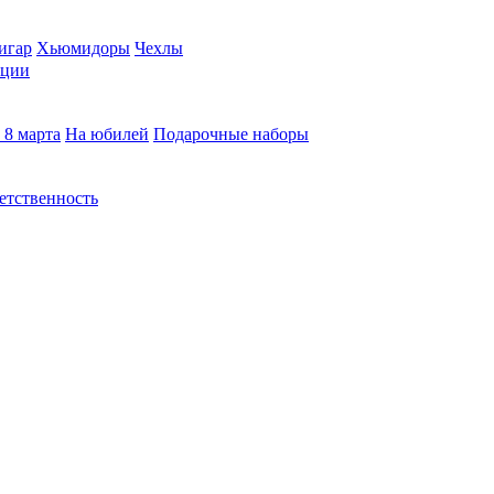
игар
Хьюмидоры
Чехлы
кции
 8 марта
На юбилей
Подарочные наборы
етственность