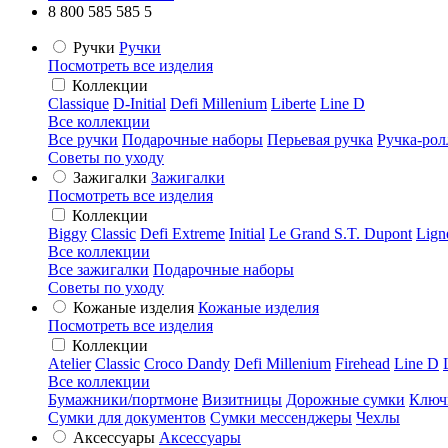
8 800 585 585 5
Ручки
Ручки
Посмотреть все изделия
Коллекции
Classique
D-Initial
Defi Millenium
Liberte
Line D
Все коллекции
Все ручки
Подарочные наборы
Перьевая ручка
Ручка-рол
Советы по уходу
Зажигалки
Зажигалки
Посмотреть все изделия
Коллекции
Biggy
Classic
Defi Extreme
Initial
Le Grand S.T. Dupont
Lign
Все коллекции
Все зажигалки
Подарочные наборы
Советы по уходу
Кожаные изделия
Кожаные изделия
Посмотреть все изделия
Коллекции
Atelier
Classic
Croco Dandy
Defi Millenium
Firehead
Line D
Все коллекции
Бумажники/портмоне
Визитницы
Дорожные сумки
Ключ
Сумки для документов
Сумки мессенджеры
Чехлы
Аксессуары
Аксессуары