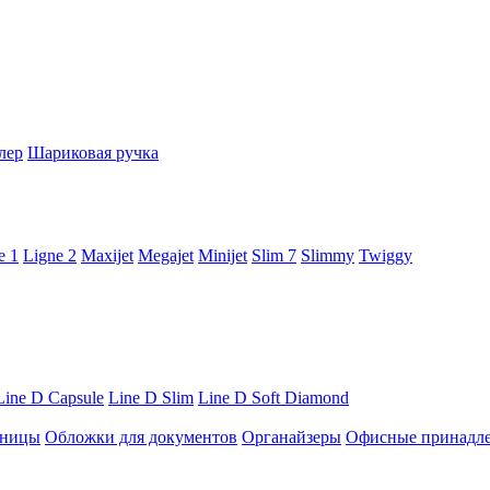
лер
Шариковая ручка
e 1
Ligne 2
Maxijet
Megajet
Minijet
Slim 7
Slimmy
Twiggy
Line D Capsule
Line D Slim
Line D Soft Diamond
ницы
Обложки для документов
Органайзеры
Офисные принадл