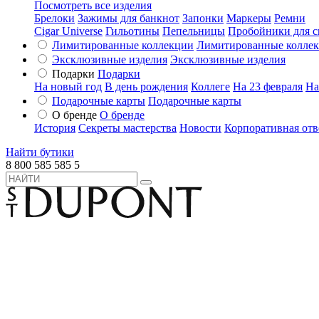
Посмотреть все изделия
Брелоки
Зажимы для банкнот
Запонки
Маркеры
Ремни
Cigar Universe
Гильотины
Пепельницы
Пробойники для с
Лимитированные коллекции
Лимитированные колле
Эксклюзивные изделия
Эксклюзивные изделия
Подарки
Подарки
На новый год
В день рождения
Коллеге
На 23 февраля
На
Подарочные карты
Подарочные карты
О бренде
О бренде
История
Секреты мастерства
Новости
Корпоративная отв
Найти бутики
8 800 585 585 5