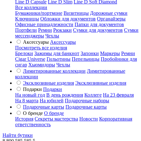
Line D Capsule
Line D Slim
Line D Soft Diamond
Все коллекции
Бумажники/портмоне
Визитницы
Дорожные сумки
Ключницы
Обложки для документов
Органайзеры
Офисные принадлежности
Папки для документов
Портфели
Ремни
Рюкзаки
Сумки для документов
Сумки
мессенджеры
Чехлы
Аксессуары
Аксессуары
Посмотреть все изделия
Брелоки
Зажимы для банкнот
Запонки
Маркеры
Ремни
Cigar Universe
Гильотины
Пепельницы
Пробойники для
сигар
Хьюмидоры
Чехлы
Лимитированные коллекции
Лимитированные
коллекции
Эксклюзивные изделия
Эксклюзивные изделия
Подарки
Подарки
На новый год
В день рождения
Коллеге
На 23 февраля
На 8 марта
На юбилей
Подарочные наборы
Подарочные карты
Подарочные карты
О бренде
О бренде
История
Секреты мастерства
Новости
Корпоративная
ответственность
Найти бутики
8 800 585 585 5