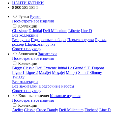
НАЙТИ БУТИКИ
8 800 585 585 5
Ручки
Ручки
Посмотреть все изделия
Коллекции
Classique
D-Initial
Defi Millenium
Liberte
Line D
Все коллекции
Все ручки
Подарочные наборы
Перьевая ручка
Ручка-
роллер
Шариковая ручка
Советы по уходу
Зажигалки
Зажигалки
Посмотреть все изделия
Коллекции
Biggy
Classic
Defi Extreme
Initial
Le Grand S.T. Dupont
Ligne 1
Ligne 2
Maxijet
Megajet
Minijet
Slim 7
Slimmy
Twiggy
Все коллекции
Все зажигалки
Подарочные наборы
Советы по уходу
Кожаные изделия
Кожаные изделия
Посмотреть все изделия
Коллекции
Atelier
Classic
Croco Dandy
Defi Millenium
Firehead
Line D