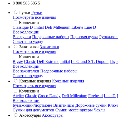
8 800 585 585 5
Ручки
Ручки
Посмотреть все изделия
Коллекции
Classique
D-Initial
Defi Millenium
Liberte
Line D
Все коллекции
Все ручки
Подарочные наборы
Перьевая ручка
Ручка-рол
Советы по уходу
Зажигалки
Зажигалки
Посмотреть все изделия
Коллекции
Biggy
Classic
Defi Extreme
Initial
Le Grand S.T. Dupont
Lign
Все коллекции
Все зажигалки
Подарочные наборы
Советы по уходу
Кожаные изделия
Кожаные изделия
Посмотреть все изделия
Коллекции
Atelier
Classic
Croco Dandy
Defi Millenium
Firehead
Line D
Все коллекции
Бумажники/портмоне
Визитницы
Дорожные сумки
Ключ
Сумки для документов
Сумки мессенджеры
Чехлы
Аксессуары
Аксессуары