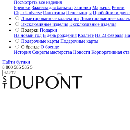
Посмотреть все изделия
Брелоки
Зажимы для банкнот
Запонки
Маркеры
Ремни
Cigar Universe
Гильотины
Пепельницы
Пробойники для с
Лимитированные коллекции
Лимитированные колле
Эксклюзивные изделия
Эксклюзивные изделия
Подарки
Подарки
На новый год
В день рождения
Коллеге
На 23 февраля
На
Подарочные карты
Подарочные карты
О бренде
О бренде
История
Секреты мастерства
Новости
Корпоративная отв
Найти бутики
8 800 585 585 5