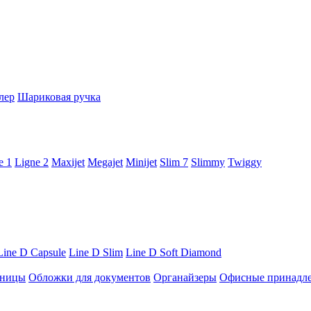
лер
Шариковая ручка
e 1
Ligne 2
Maxijet
Megajet
Minijet
Slim 7
Slimmy
Twiggy
Line D Capsule
Line D Slim
Line D Soft Diamond
ницы
Обложки для документов
Органайзеры
Офисные принадл