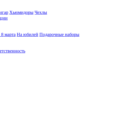
игар
Хьюмидоры
Чехлы
кции
 8 марта
На юбилей
Подарочные наборы
етственность