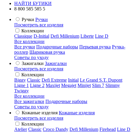
НАЙТИ БУТИКИ
8 800 585 585 5
Ручки
Ручки
Посмотреть все изделия
Коллекции
Classique
D-Initial
Defi Millenium
Liberte
Line D
Все коллекции
Все ручки
Подарочные наборы
Перьевая ручка
Ручка-
роллер
Шариковая ручка
Советы по уходу
Зажигалки
Зажигалки
Посмотреть все изделия
Коллекции
Biggy
Classic
Defi Extreme
Initial
Le Grand S.T. Dupont
Ligne 1
Ligne 2
Maxijet
Megajet
Minijet
Slim 7
Slimmy
Twiggy
Все коллекции
Все зажигалки
Подарочные наборы
Советы по уходу
Кожаные изделия
Кожаные изделия
Посмотреть все изделия
Коллекции
Atelier
Classic
Croco Dandy
Defi Millenium
Firehead
Line D