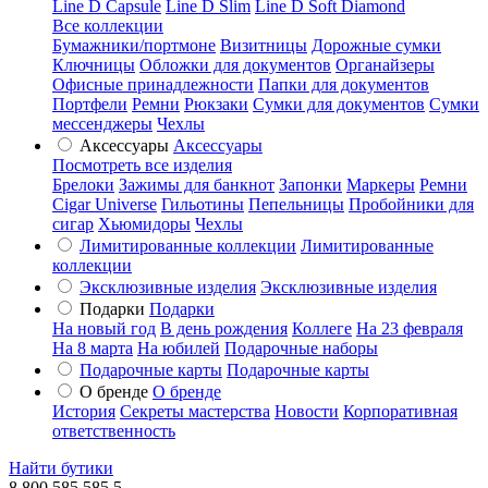
Line D Capsule
Line D Slim
Line D Soft Diamond
Все коллекции
Бумажники/портмоне
Визитницы
Дорожные сумки
Ключницы
Обложки для документов
Органайзеры
Офисные принадлежности
Папки для документов
Портфели
Ремни
Рюкзаки
Сумки для документов
Сумки
мессенджеры
Чехлы
Аксессуары
Аксессуары
Посмотреть все изделия
Брелоки
Зажимы для банкнот
Запонки
Маркеры
Ремни
Cigar Universe
Гильотины
Пепельницы
Пробойники для
сигар
Хьюмидоры
Чехлы
Лимитированные коллекции
Лимитированные
коллекции
Эксклюзивные изделия
Эксклюзивные изделия
Подарки
Подарки
На новый год
В день рождения
Коллеге
На 23 февраля
На 8 марта
На юбилей
Подарочные наборы
Подарочные карты
Подарочные карты
О бренде
О бренде
История
Секреты мастерства
Новости
Корпоративная
ответственность
Найти бутики
8 800 585 585 5