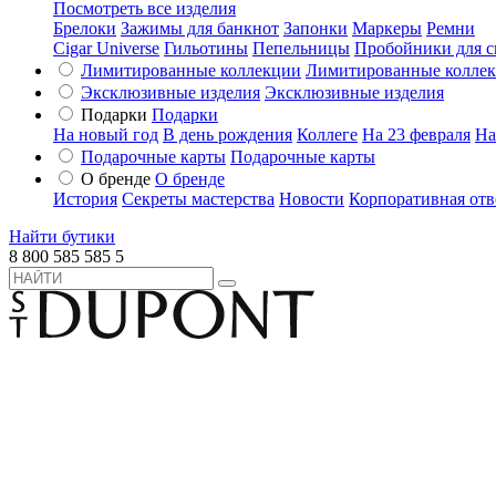
Посмотреть все изделия
Брелоки
Зажимы для банкнот
Запонки
Маркеры
Ремни
Cigar Universe
Гильотины
Пепельницы
Пробойники для с
Лимитированные коллекции
Лимитированные колле
Эксклюзивные изделия
Эксклюзивные изделия
Подарки
Подарки
На новый год
В день рождения
Коллеге
На 23 февраля
На
Подарочные карты
Подарочные карты
О бренде
О бренде
История
Секреты мастерства
Новости
Корпоративная отв
Найти бутики
8 800 585 585 5