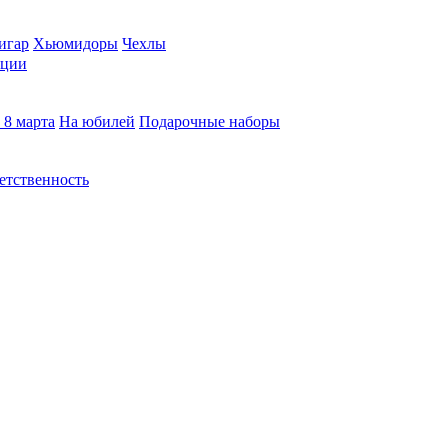
игар
Хьюмидоры
Чехлы
кции
 8 марта
На юбилей
Подарочные наборы
етственность