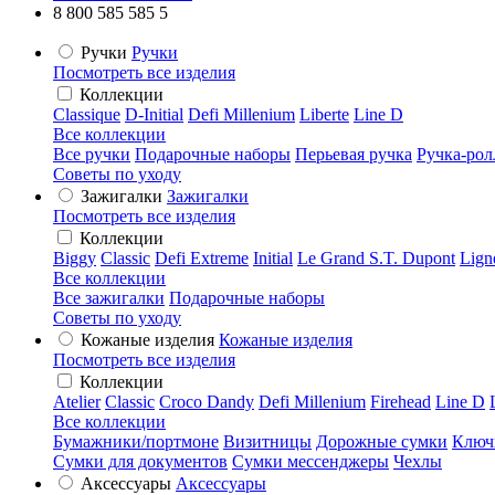
8 800 585 585 5
Ручки
Ручки
Посмотреть все изделия
Коллекции
Classique
D-Initial
Defi Millenium
Liberte
Line D
Все коллекции
Все ручки
Подарочные наборы
Перьевая ручка
Ручка-рол
Советы по уходу
Зажигалки
Зажигалки
Посмотреть все изделия
Коллекции
Biggy
Classic
Defi Extreme
Initial
Le Grand S.T. Dupont
Lign
Все коллекции
Все зажигалки
Подарочные наборы
Советы по уходу
Кожаные изделия
Кожаные изделия
Посмотреть все изделия
Коллекции
Atelier
Classic
Croco Dandy
Defi Millenium
Firehead
Line D
Все коллекции
Бумажники/портмоне
Визитницы
Дорожные сумки
Ключ
Сумки для документов
Сумки мессенджеры
Чехлы
Аксессуары
Аксессуары