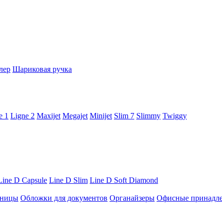
лер
Шариковая ручка
e 1
Ligne 2
Maxijet
Megajet
Minijet
Slim 7
Slimmy
Twiggy
Line D Capsule
Line D Slim
Line D Soft Diamond
ницы
Обложки для документов
Органайзеры
Офисные принадл