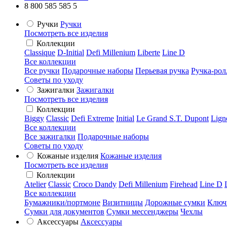
8 800 585 585 5
Ручки
Ручки
Посмотреть все изделия
Коллекции
Classique
D-Initial
Defi Millenium
Liberte
Line D
Все коллекции
Все ручки
Подарочные наборы
Перьевая ручка
Ручка-рол
Советы по уходу
Зажигалки
Зажигалки
Посмотреть все изделия
Коллекции
Biggy
Classic
Defi Extreme
Initial
Le Grand S.T. Dupont
Lign
Все коллекции
Все зажигалки
Подарочные наборы
Советы по уходу
Кожаные изделия
Кожаные изделия
Посмотреть все изделия
Коллекции
Atelier
Classic
Croco Dandy
Defi Millenium
Firehead
Line D
Все коллекции
Бумажники/портмоне
Визитницы
Дорожные сумки
Ключ
Сумки для документов
Сумки мессенджеры
Чехлы
Аксессуары
Аксессуары