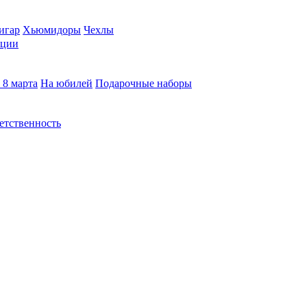
игар
Хьюмидоры
Чехлы
кции
 8 марта
На юбилей
Подарочные наборы
етственность