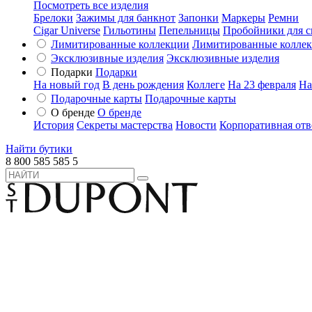
Посмотреть все изделия
Брелоки
Зажимы для банкнот
Запонки
Маркеры
Ремни
Cigar Universe
Гильотины
Пепельницы
Пробойники для с
Лимитированные коллекции
Лимитированные колле
Эксклюзивные изделия
Эксклюзивные изделия
Подарки
Подарки
На новый год
В день рождения
Коллеге
На 23 февраля
На
Подарочные карты
Подарочные карты
О бренде
О бренде
История
Секреты мастерства
Новости
Корпоративная отв
Найти бутики
8 800 585 585 5