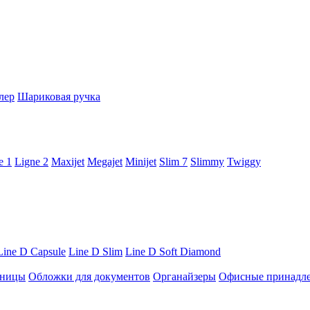
лер
Шариковая ручка
e 1
Ligne 2
Maxijet
Megajet
Minijet
Slim 7
Slimmy
Twiggy
Line D Capsule
Line D Slim
Line D Soft Diamond
ницы
Обложки для документов
Органайзеры
Офисные принадл