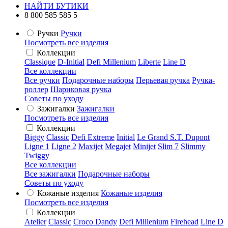
НАЙТИ БУТИКИ
8 800 585 585 5
Ручки
Ручки
Посмотреть все изделия
Коллекции
Classique
D-Initial
Defi Millenium
Liberte
Line D
Все коллекции
Все ручки
Подарочные наборы
Перьевая ручка
Ручка-
роллер
Шариковая ручка
Советы по уходу
Зажигалки
Зажигалки
Посмотреть все изделия
Коллекции
Biggy
Classic
Defi Extreme
Initial
Le Grand S.T. Dupont
Ligne 1
Ligne 2
Maxijet
Megajet
Minijet
Slim 7
Slimmy
Twiggy
Все коллекции
Все зажигалки
Подарочные наборы
Советы по уходу
Кожаные изделия
Кожаные изделия
Посмотреть все изделия
Коллекции
Atelier
Classic
Croco Dandy
Defi Millenium
Firehead
Line D