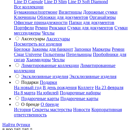
Line D Capsule
Line D Slim
Line D Soft Diamond
Все коллекции
Бумажники/портмоне
Визитницы
Дорожные сумки
Ключницы
Обложки для документов
Органайзеры
Офисные принадлежности
Папки для документов
Портфели
Ремни
Рюкзаки
Сумки для документов
Сумки
мессенджеры
Чехлы
Аксессуары
Аксессуары
Посмотреть все изделия
Брелоки
Зажимы для банкнот
Запонки
Маркеры
Ремни
Cigar Universe
Гильотины
Пепельницы
Пробойники для
сигар
Хьюмидоры
Чехлы
Лимитированные коллекции
Лимитированные
коллекции
Эксклюзивные изделия
Эксклюзивные изделия
Подарки
Подарки
На новый год
В день рождения
Коллеге
На 23 февраля
На 8 марта
На юбилей
Подарочные наборы
Подарочные карты
Подарочные карты
О бренде
О бренде
История
Секреты мастерства
Новости
Корпоративная
ответственность
Найти бутики
8 800 585 585 5